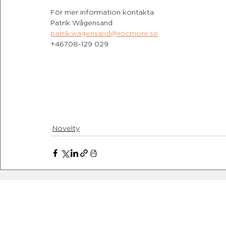
För mer information kontakta
Patrik Wågensand
patrik.wagensand@rocmore.se
+46708-129 029
Novelty