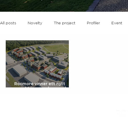
All posts
Novelty
The project
Profiler
Event
Rocmore vinner ett nytt
projekt i samverkan med
Heba Fastighets AB
Rocmore AB
|
Greta Ga