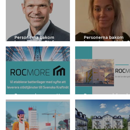
Personerna bakom
Personerna bakom
kompetensen Stefan
kompetensen Linda S
Löfström |
Affärsområdeschef E
Affärsområdeschef Bad
Rocmore bygger nytt
Rocmore en del av d
batterilager i Bjuv
(r)evolutionen