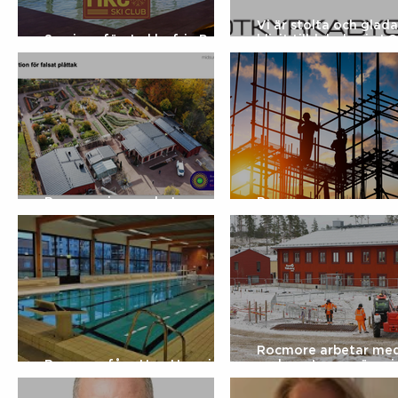
Vi är stolta och glada
Sveriges första klorfria Pool &
blivit tilldelade via L
SPA
ramavtal med Botkyr
Byggen för byggservi
skadehantering!
Rocmore i samarbete med
Rocmore renoverar
Midsummer
Svedenbadet
Rocmore arbetar me
Rocmore får ett nytt projekt
underentreprenörer i
på LOU
två UE-led