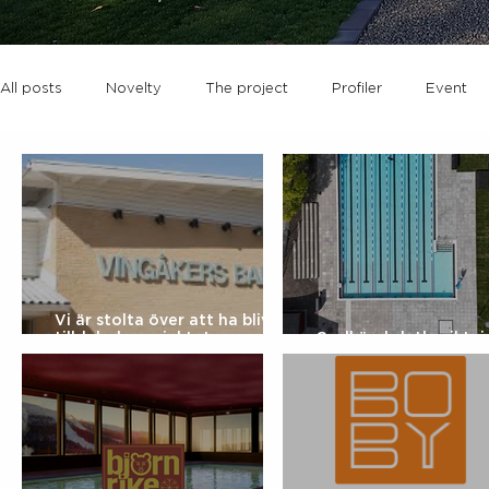
All posts
Novelty
The project
Profiler
Event
Vi är stolta över att ha blivit
tilldelade projektet –
Godkänd slutbesiktni
Vingåkersbadet
Svedenbadet i Solna