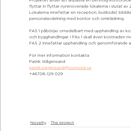
Projektet avser att anpassa en befintlig kontorsloka
flyttar in flyttar nyrenoverade lokalerna i slutat av
Lokalerna innefattar en reception, butiksdel, bildd
personalavdelning med kontor och omklädning.
FAS 1 påbörjas omedelbart med upphandling av kon
och bygghandlingar. I FAs 1 skall även kostnaden m
FAS 2 innefattar upphandling och genomförande av
För mer information kontakta
Patrik Wågensand
patrik.wagensand@rocmore.se
+46708-129 029
Novelty
The project