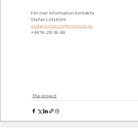
För mer information kontakta
Stefan Löfström
stefan.lofstrom@rocmore.se
+4676-215 18 48
The project